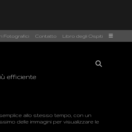
i Fotografici
Contatto
Libro degli Ospiti
ù efficiente
semplice
allo stesso tempo
,
con un
massimo
delle immagini
per visualizzare le