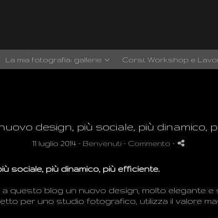
La mia fotografia: gallerie
Corsi, Workshop e Lavor
 nuovo design, più sociale, più dinamico, pi
11 luglio 2014 -
Benvenuti
- Commento
-
più sociale
,
più dinamico
, più efficiente.
e a questo
blog un
nuovo design
,
molto
elegante e 
etto per
uno studio fotografico
,
utilizza il valore 