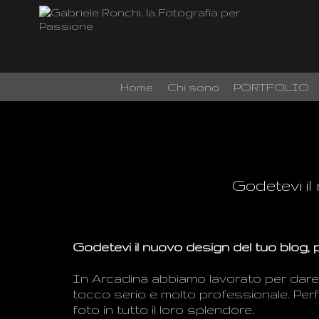
Home
Chi sono
PORTFOLIO
Godetevi il
Godetevi il
nuovo design
del tuo blog
,
In
Arcadina abbiamo
lavorato
per dar
tocco
serio e
molto professionale
.
Perf
foto
in tutto il loro
splendore
.