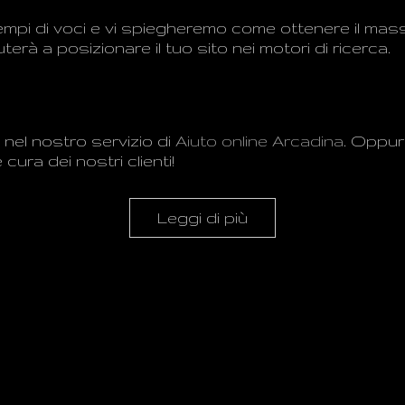
empi di
voci
e
vi spiegheremo
come ottenere il
mass
uterà a
posizionare
il tuo sito
nei motori di ricerca
.
nel
nostro
servizio di
Aiuto online Arcadina
.
Oppur
 cura
dei nostri clienti
!
Leggi di più