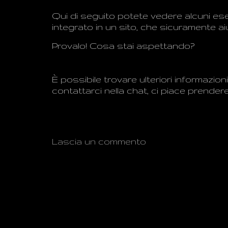
Qui di seguito potete
vedere alcuni es
integrato
in un sito
,
che sicuramente
ai
Provalo!
Cosa stai
aspettando?
È possibile trovare
ulteriori informazioni
contattarci nel
la chat
,
ci piace
prendere
Lascia un commento