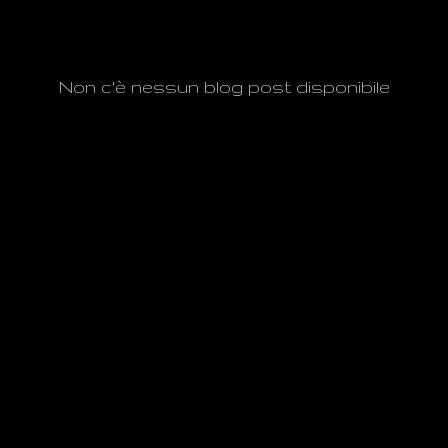
Non c'è nessun blog post disponibile